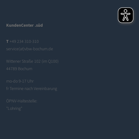
KundenCenter .süd
T
+49 234 310-310
service(at)vbw-bochum.de
Wittener Straße 102 (im Q100)
44789 Bochum
mo-do 9-17 Uhr
fr Termine nach Vereinbarung
ÖPNV-Haltestelle:
"Lohring"