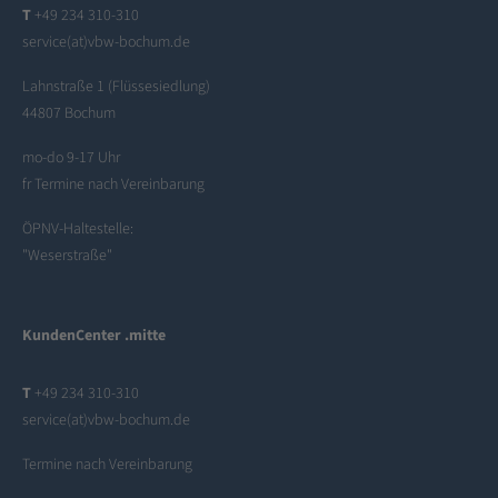
T
+49 234 310-310
service(at)vbw-bochum.de
Lahnstraße 1 (Flüssesiedlung)
44807 Bochum
mo-do 9-17 Uhr
fr Termine nach Vereinbarung
ÖPNV-Haltestelle:
"Weserstraße"
KundenCenter .mitte
T
+49 234 310-310
service(at)vbw-bochum.de
Termine nach Vereinbarung