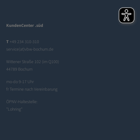
KundenCenter .süd
T
+49 234 310-310
service(at)vbw-bochum.de
Wittener Straße 102 (im Q100)
44789 Bochum
mo-do 9-17 Uhr
fr Termine nach Vereinbarung
ÖPNV-Haltestelle:
"Lohring"