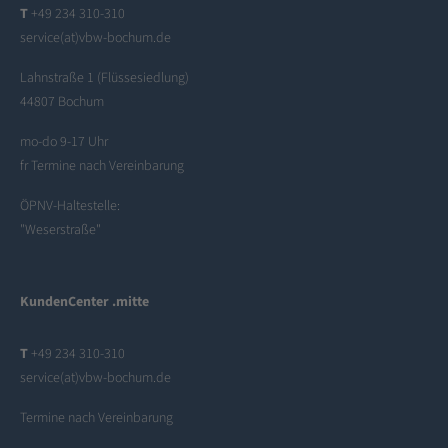
T
+49 234 310-310
service(at)vbw-bochum.de
Lahnstraße 1 (Flüssesiedlung)
44807 Bochum
mo-do 9-17 Uhr
fr Termine nach Vereinbarung
ÖPNV-Haltestelle:
"Weserstraße"
KundenCenter .mitte
T
+49 234 310-310
service(at)vbw-bochum.de
Termine nach Vereinbarung