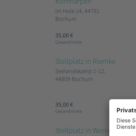
Kornharpen
Im Hole 24, 44791
Bochum
35,00 €
Gesamtmiete
Stellplatz in Riemke
Seelandskamp 1-12,
44809 Bochum
35,00 €
Gesamtmiete
Stellplatz in Werne