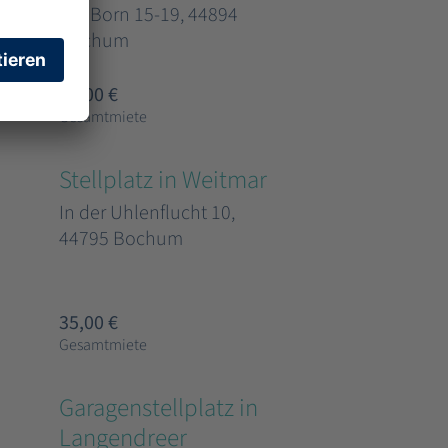
Am Born 15-19, 44894
Bochum
35,00 €
Gesamtmiete
Stellplatz in Weitmar
In der Uhlenflucht 10,
44795 Bochum
35,00 €
Gesamtmiete
Garagenstellplatz in
Langendreer