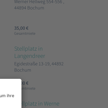
Werner Hellweg 554-556 ,
44894 Bochum
35,00 €
Gesamtmiete
Stellplatz in
Langendreer
Egidestraße 13-19, 44892
Bochum
35,00 €
Gesamtmiete
Stellplatz in Werne