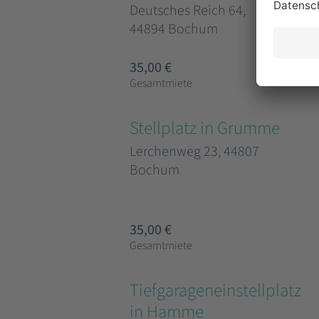
Deutsches Reich 64,
44894 Bochum
35,00 €
Gesamtmiete
Stellplatz in Grumme
Lerchenweg 23, 44807
Bochum
35,00 €
Gesamtmiete
Tiefgarageneinstellplatz
in Hamme