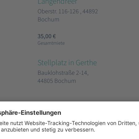
Langendreer
Oberstr. 116-126 , 44892
Bochum
35,00 €
Gesamtmiete
Stellplatz in Gerthe
Bauklohstraße 2-14,
44805 Bochum
35,00 €
Gesamtmiete
Stellplatz in Werne