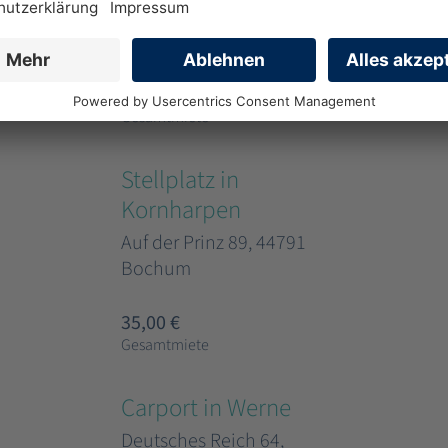
Deutsches Reich 64,
44894 Bochum
35,00 €
Gesamtmiete
Stellplatz in
Kornharpen
Auf der Prinz 89, 44791
Bochum
35,00 €
Gesamtmiete
Carport in Werne
Deutsches Reich 64,