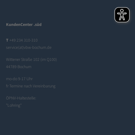
KundenCenter .süd
T
+49 234 310-310
service(at)vbw-bochum.de
Wittener Straße 102 (im Q100)
44789 Bochum
mo-do 9-17 Uhr
fr Termine nach Vereinbarung
ÖPNV-Haltestelle:
"Lohring"