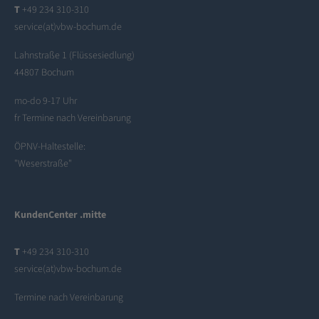
T
+49 234 310-310
service(at)vbw-bochum.de
Lahnstraße 1 (Flüssesiedlung)
44807 Bochum
mo-do 9-17 Uhr
fr Termine nach Vereinbarung
ÖPNV-Haltestelle:
"Weserstraße"
KundenCenter .mitte
T
+49 234 310-310
service(at)vbw-bochum.de
Termine nach Vereinbarung