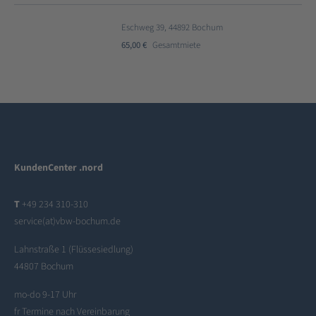
Eschweg 39, 44892 Bochum
65,00 €
Gesamtmiete
KundenCenter .nord
T
+49 234 310-310
service(at)vbw-bochum.de
Lahnstraße 1 (Flüssesiedlung)
44807 Bochum
mo-do 9-17 Uhr
fr Termine nach Vereinbarung