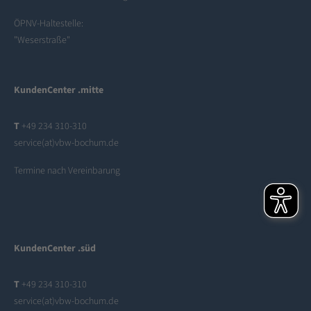
ÖPNV-Haltestelle:
"Weserstraße"
KundenCenter .mitte
T
+49 234 310-310
service(at)vbw-bochum.de
Termine nach Vereinbarung
KundenCenter .süd
T
+49 234 310-310
service(at)vbw-bochum.de