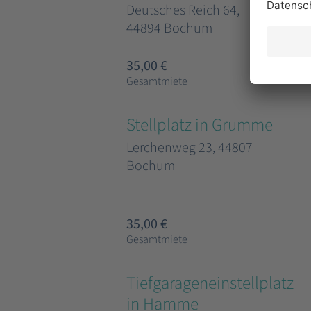
Deutsches Reich 64,
44894 Bochum
35,00 €
Gesamtmiete
Stellplatz in Grumme
Lerchenweg 23, 44807
Bochum
35,00 €
Gesamtmiete
Tiefgarageneinstellplatz
in Hamme