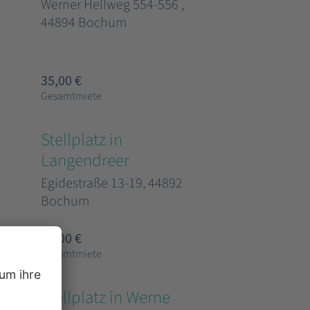
Werner Hellweg 554-556 ,
44894 Bochum
35,00 €
Gesamtmiete
Stellplatz in
Langendreer
Egidestraße 13-19, 44892
Bochum
35,00 €
Gesamtmiete
Stellplatz in Werne