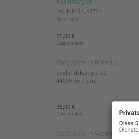
Kornharpen
Im Hole 24, 44791
Bochum
35,00 €
Gesamtmiete
Stellplatz in Riemke
Seelandskamp 1-12,
44809 Bochum
35,00 €
Gesamtmiete
Stellplatz in Werne