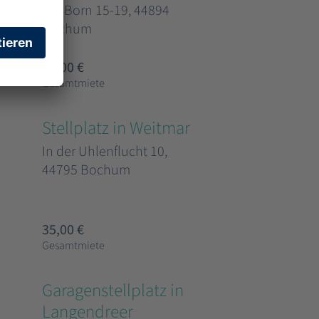
Am Born 15-19, 44894
Bochum
35,00 €
Gesamtmiete
Stellplatz in Weitmar
In der Uhlenflucht 10,
44795 Bochum
35,00 €
Gesamtmiete
Garagenstellplatz in
Langendreer