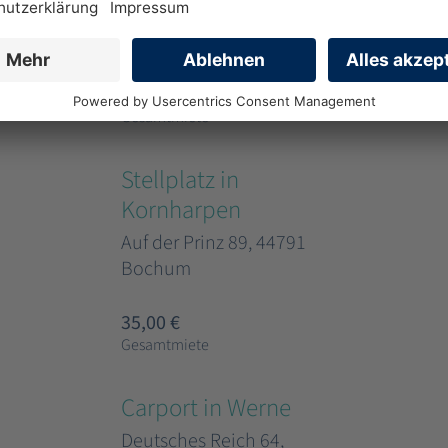
Deutsches Reich 64,
44894 Bochum
35,00 €
Gesamtmiete
Stellplatz in
Kornharpen
Auf der Prinz 89, 44791
Bochum
35,00 €
Gesamtmiete
Carport in Werne
Deutsches Reich 64,