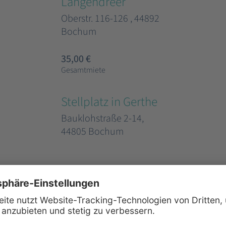
Langendreer
Oberstr. 116-126 , 44892
Bochum
35,00 €
Gesamtmiete
Stellplatz in Gerthe
Bauklohstraße 2-14,
44805 Bochum
35,00 €
Gesamtmiete
Stellplatz in Werne