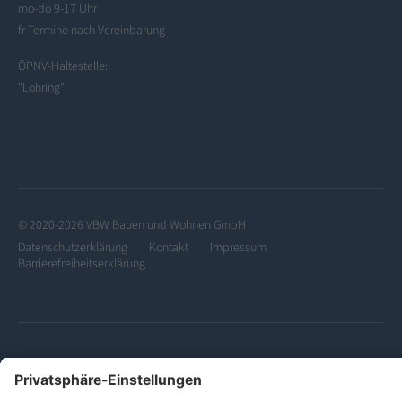
mo-do 9-17 Uhr
fr Termine nach Vereinbarung
ÖPNV-Haltestelle:
"Lohring"
© 2020-2026 VBW Bauen und Wohnen GmbH
Datenschutzerklärung
Kontakt
Impressum
Barrierefreiheitserklärung