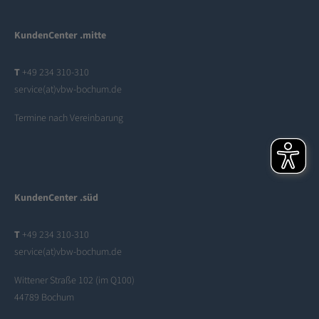
KundenCenter .mitte
T
+49 234 310-310
service(at)vbw-bochum.de
Termine nach Vereinbarung
KundenCenter .süd
T
+49 234 310-310
service(at)vbw-bochum.de
Wittener Straße 102 (im Q100)
44789 Bochum