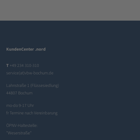
KundenCenter .nord
T
+49 234 310-310
service(at)vbw-bochum.de
Lahnstraße 1 (Flüssesiedlung)
44807 Bochum
mo-do 9-17 Uhr
fr Termine nach Vereinbarung
ÖPNV-Haltestelle:
"Weserstraße"