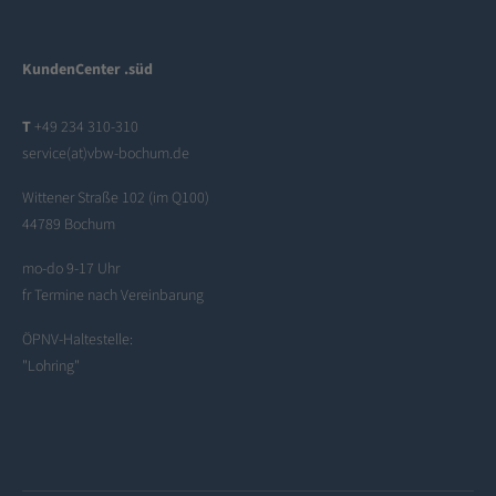
KundenCenter .süd
T
+49 234 310-310
service(at)vbw-bochum.de
Wittener Straße 102 (im Q100)
44789 Bochum
mo-do 9-17 Uhr
fr Termine nach Vereinbarung
ÖPNV-Haltestelle:
"Lohring"