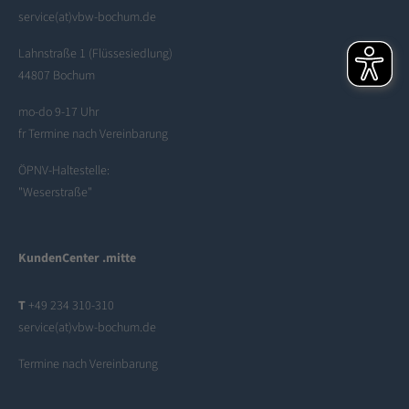
service(at)vbw-bochum.de
Lahnstraße 1 (Flüssesiedlung)
44807 Bochum
mo-do 9-17 Uhr
fr Termine nach Vereinbarung
ÖPNV-Haltestelle:
"Weserstraße"
KundenCenter .mitte
T
+49 234 310-310
service(at)vbw-bochum.de
Termine nach Vereinbarung