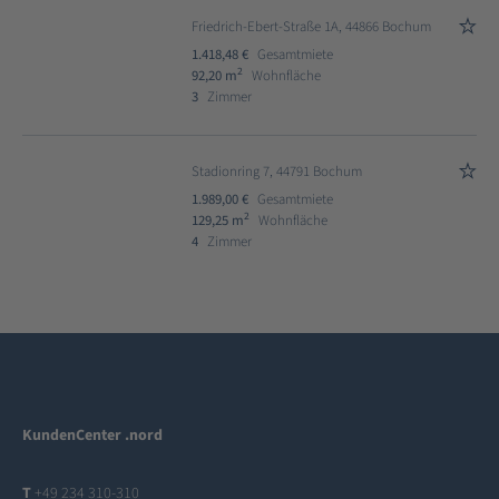
Friedrich-Ebert-Straße 1A, 44866 Bochum
1.418,48 €
Gesamtmiete
2
92,20 m
Wohnfläche
3
Zimmer
Stadionring 7, 44791 Bochum
1.989,00 €
Gesamtmiete
2
129,25 m
Wohnfläche
4
Zimmer
KundenCenter .nord
T
+49 234 310-310