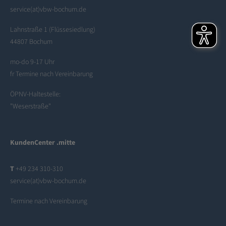
service(at)vbw-bochum.de
Lahnstraße 1 (Flüssesiedlung)
44807 Bochum
mo-do 9-17 Uhr
fr Termine nach Vereinbarung
ÖPNV-Haltestelle:
"Weserstraße"
KundenCenter .mitte
T
+49 234 310-310
service(at)vbw-bochum.de
Termine nach Vereinbarung