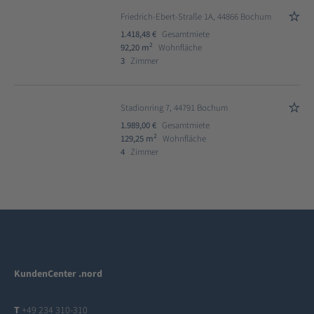
Friedrich-Ebert-Straße 1A, 44866 Bochum
1.418,48 €
Gesamtmiete
2
92,20 m
Wohnfläche
3
Zimmer
Stadionring 7, 44791 Bochum
1.989,00 €
Gesamtmiete
2
129,25 m
Wohnfläche
4
Zimmer
KundenCenter .nord
T
+49 234 310-310