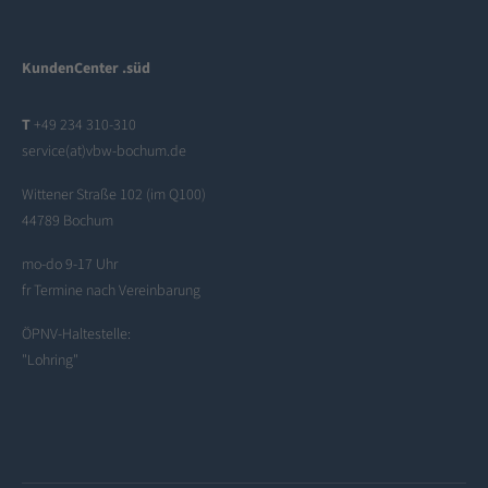
KundenCenter .süd
T
+49 234 310-310
service(at)vbw-bochum.de
Wittener Straße 102 (im Q100)
44789 Bochum
mo-do 9-17 Uhr
fr Termine nach Vereinbarung
ÖPNV-Haltestelle:
"Lohring"