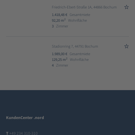
Friedrich-Ebert-Straße 1A, 44866 Bochum
1.418,48 €
Gesamtmiete
2
92,20 m
Wohnfläche
3
Zimmer
Stadionring 7, 44791 Bochum
1.989,00 €
Gesamtmiete
2
129,25 m
Wohnfläche
4
Zimmer
KundenCenter .nord
T
+49 234 310-310