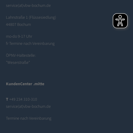
service(at)vbw-bochum.de
Lahnstraße 1 (Flüssesiedlung)
44807 Bochum
mo-do 9-17 Uhr
fr Termine nach Vereinbarung
ÖPNV-Haltestelle:
"Weserstraße"
KundenCenter .mitte
T
+49 234 310-310
service(at)vbw-bochum.de
Termine nach Vereinbarung