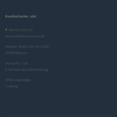
KundenCenter .süd
T
+49 234 310-310
service(at)vbw-bochum.de
Wittener Straße 102 (im Q100)
44789 Bochum
mo-do 9-17 Uhr
fr Termine nach Vereinbarung
ÖPNV-Haltestelle:
"Lohring"