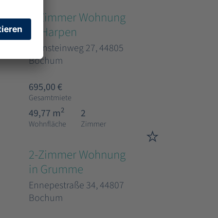
2-Zimmer Wohnung
in Harpen
Bernsteinweg 27, 44805
Bochum
695,00 €
Gesamtmiete
2
49,77 m
2
Wohnfläche
Zimmer
2-Zimmer Wohnung
in Grumme
Ennepestraße 34, 44807
Bochum