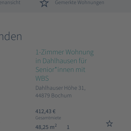
enansicht
Gemerkte Wohnungen
nden
1-Zimmer Wohnung
in Dahlhausen für
Senior*innen mit
WBS
Dahlhauser Höhe 31,
44879 Bochum
412,43 €
Gesamtmiete
2
48,25 m
1