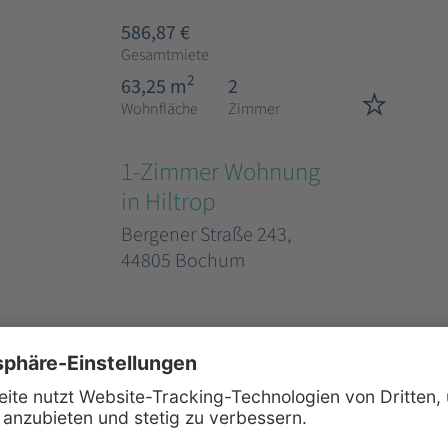
586,87 €
Gesamtmiete
2
63,25 m
2
Wohnfläche
Zimmer
1-Zimmer Wohnung
in Hiltrop
Bergener Straße 243,
44805 Bochum
648,00 €
Gesamtmiete
2
47,96 m
1
Wohnfläche
Zimmer