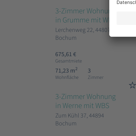
3-Zimmer Wohnung
in Grumme mit WBS
Lerchenweg 22, 44807
Bochum
675,61 €
Gesamtmiete
2
71,23 m
3
Wohnfläche
Zimmer
3-Zimmer Wohnung
in Werne mit WBS
Zum Kühl 37, 44894
Bochum