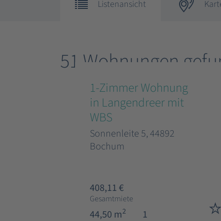
Listenansicht
Kart
51 Wohnungen gefu
1-Zimmer Wohnung
in Langendreer mit
WBS
Sonnenleite 5, 44892
Bochum
408,11 €
Gesamtmiete
2
44,50 m
1