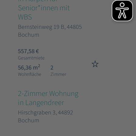
Senior*innen mit
WBS
Bernsteinweg 19 B, 44805
Bochum
557,58 €
Gesamtmiete
2
56,36 m
2
Wohnfläche
Zimmer
2-Zimmer Wohnung
in Langendreer
Hirschgraben 3, 44892
Bochum