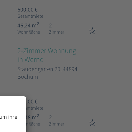
600,00 €
Gesamtmiete
2
46,24 m
2
Wohnfläche
Zimmer
2-Zimmer Wohnung
in Werne
Staudengarten 20, 44894
Bochum
653,00 €
Gesamtmiete
2
50,48 m
2
Wohnfläche
Zimmer