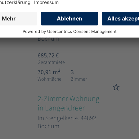
3-Zimmer Wohnung
in Höntrop mit WBS
Schlehenweg 12, 44869
Bochum
685,72 €
Gesamtmiete
2
70,91 m
3
Wohnfläche
Zimmer
2-Zimmer Wohnung
in Langendreer
Im Stengelken 4, 44892
Bochum