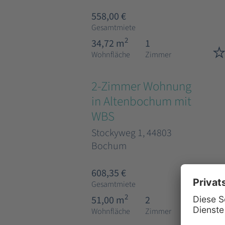
558,00 €
Gesamtmiete
2
34,72 m
1
Wohnfläche
Zimmer
2-Zimmer Wohnung
in Altenbochum mit
WBS
Stockyweg 1, 44803
Bochum
608,35 €
Gesamtmiete
2
51,00 m
2
Wohnfläche
Zimmer