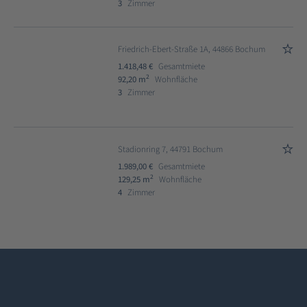
3
Zimmer
Friedrich-Ebert-Straße 1A, 44866 Bochum
1.418,48 €
Gesamtmiete
2
92,20 m
Wohnfläche
3
Zimmer
Stadionring 7, 44791 Bochum
1.989,00 €
Gesamtmiete
2
129,25 m
Wohnfläche
4
Zimmer