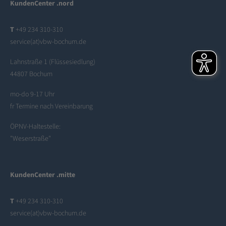
KundenCenter .nord
T
+49 234 310-310
service(at)vbw-bochum.de
Lahnstraße 1 (Flüssesiedlung)
44807 Bochum
mo-do 9-17 Uhr
fr Termine nach Vereinbarung
ÖPNV-Haltestelle:
"Weserstraße"
KundenCenter .mitte
T
+49 234 310-310
service(at)vbw-bochum.de