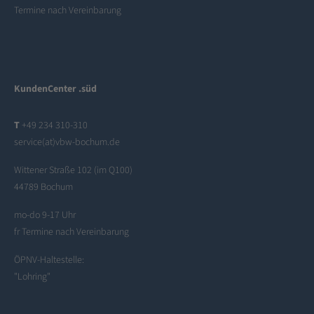
Termine nach Vereinbarung
KundenCenter .süd
T
+49 234 310-310
service(at)vbw-bochum.de
Wittener Straße 102 (im Q100)
44789 Bochum
mo-do 9-17 Uhr
fr Termine nach Vereinbarung
ÖPNV-Haltestelle:
"Lohring"