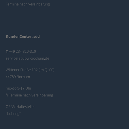
Termine nach Vereinbarung
KundenCenter .süd
T
+49 234 310-310
service(at)vbw-bochum.de
Wittener Straße 102 (im Q100)
44789 Bochum
mo-do 9-17 Uhr
fr Termine nach Vereinbarung
ÖPNV-Haltestelle:
"Lohring"