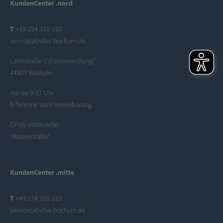
KundenCenter .nord
T
+49 234 310-310
service(at)vbw-bochum.de
Lahnstraße 1 (Flüssesiedlung)
44807 Bochum
mo-do 9-17 Uhr
fr Termine nach Vereinbarung
ÖPNV-Haltestelle:
"Weserstraße"
KundenCenter .mitte
T
+49 234 310-310
service(at)vbw-bochum.de