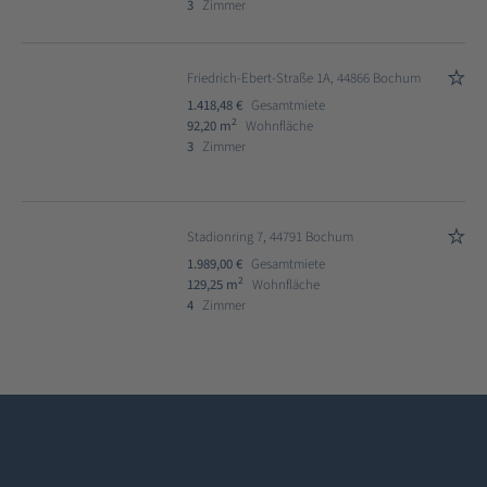
3
Zimmer
Friedrich-Ebert-Straße 1A, 44866 Bochum
1.418,48 €
Gesamtmiete
2
92,20 m
Wohnfläche
3
Zimmer
Stadionring 7, 44791 Bochum
1.989,00 €
Gesamtmiete
2
129,25 m
Wohnfläche
4
Zimmer