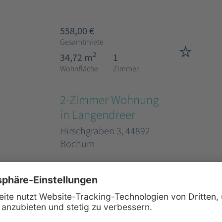
558,00 €
Gesamtmiete
2
34,72 m
1
Wohnfläche
Zimmer
2-Zimmer Wohnung
in Langendreer
Hirschgraben 3, 44892
Bochum
600,00 €
Gesamtmiete
2
46,24 m
2