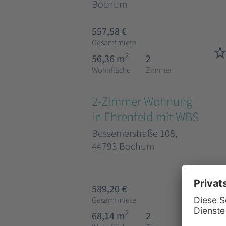
Bochum
557,58 €
Gesamtmiete
2
56,36 m
2
Wohnfläche
Zimmer
2-Zimmer Wohnung
in Ehrenfeld mit WBS
Bessemerstraße 108,
44793 Bochum
589,20 €
Gesamtmiete
2
68,14 m
2