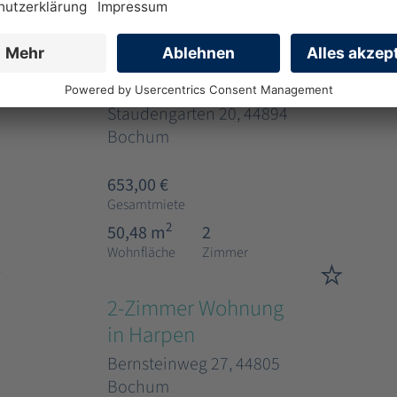
Wohnfläche
Zimmer
2-Zimmer Wohnung
in Werne
Staudengarten 20, 44894
Bochum
653,00 €
Gesamtmiete
2
50,48 m
2
Wohnfläche
Zimmer
2-Zimmer Wohnung
in Harpen
Bernsteinweg 27, 44805
Bochum