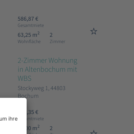
586,87 €
Gesamtmiete
2
63,25 m
2
Wohnfläche
Zimmer
2-Zimmer Wohnung
in Altenbochum mit
WBS
Stockyweg 1, 44803
Bochum
608,35 €
Gesamtmiete
2
51,00 m
2