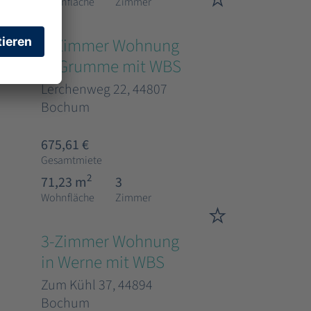
Wohnfläche
Zimmer
3-Zimmer Wohnung
in Grumme mit WBS
Lerchenweg 22, 44807
Bochum
675,61 €
Gesamtmiete
2
71,23 m
3
Wohnfläche
Zimmer
3-Zimmer Wohnung
in Werne mit WBS
Zum Kühl 37, 44894
Bochum