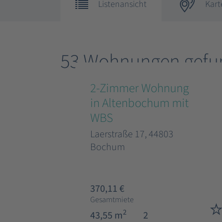
Listenansicht
Kart
53 Wohnungen gefu
2-Zimmer Wohnung
in Altenbochum mit
WBS
Laerstraße 17, 44803
Bochum
370,11 €
Gesamtmiete
2
43,55 m
2