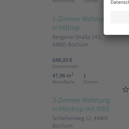
Wohnfläche
Zimmer
1-Zimmer Wohnung
in Hiltrop
Bergener Straße 243,
44805 Bochum
648,00 €
Gesamtmiete
2
47,96 m
1
Wohnfläche
Zimmer
3-Zimmer Wohnung
in Höntrop mit WBS
Schlehenweg 12, 44869
Bochum