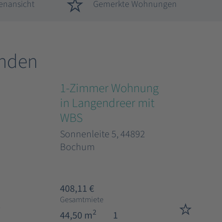
enansicht
Gemerkte Wohnungen
nden
1-Zimmer Wohnung
in Langendreer mit
WBS
Sonnenleite 5, 44892
Bochum
408,11 €
Gesamtmiete
2
44,50 m
1