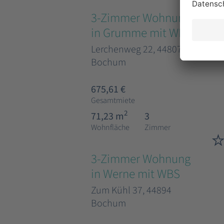
3-Zimmer Wohnung
in Grumme mit WBS
Lerchenweg 22, 44807
Bochum
675,61 €
Gesamtmiete
2
71,23 m
3
Wohnfläche
Zimmer
3-Zimmer Wohnung
in Werne mit WBS
Zum Kühl 37, 44894
Bochum