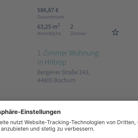
586,87 €
Gesamtmiete
2
63,25 m
2
Wohnfläche
Zimmer
1-Zimmer Wohnung
in Hiltrop
Bergener Straße 243,
44805 Bochum
648,00 €
Gesamtmiete
2
47,96 m
1
Wohnfläche
Zimmer