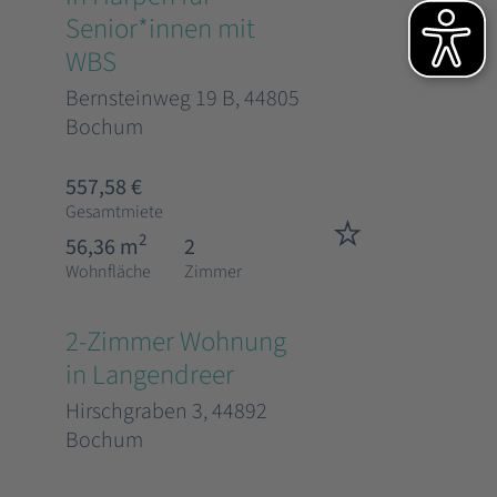
Senior*innen mit
WBS
Bernsteinweg 19 B, 44805
Bochum
557,58 €
Gesamtmiete
2
56,36 m
2
Wohnfläche
Zimmer
2-Zimmer Wohnung
in Langendreer
Hirschgraben 3, 44892
Bochum