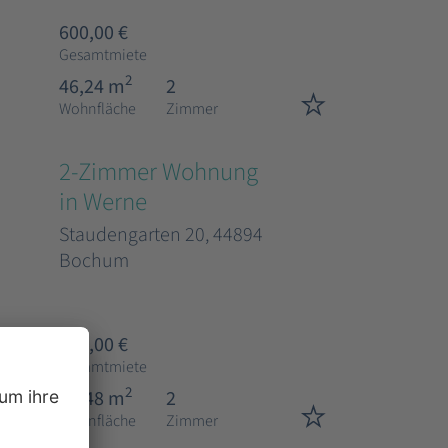
600,00 €
Gesamtmiete
2
46,24 m
2
Wohnfläche
Zimmer
2-Zimmer Wohnung
in Werne
Staudengarten 20, 44894
Bochum
653,00 €
Gesamtmiete
2
50,48 m
2
Wohnfläche
Zimmer