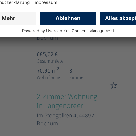
3-Zimmer Wohnung
in Höntrop mit WBS
Schlehenweg 12, 44869
Bochum
685,72 €
Gesamtmiete
2
70,91 m
3
Wohnfläche
Zimmer
2-Zimmer Wohnung
in Langendreer
Im Stengelken 4, 44892
Bochum