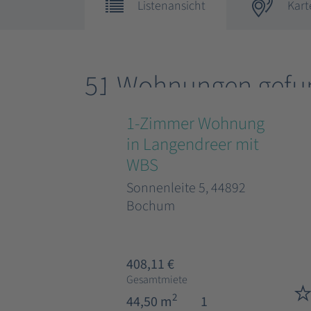
Listenansicht
Kart
51 Wohnungen gefu
1-Zimmer Wohnung
in Langendreer mit
WBS
Sonnenleite 5, 44892
Bochum
408,11 €
Gesamtmiete
2
44,50 m
1