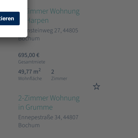
2-Zimmer Wohnung
in Harpen
Bernsteinweg 27, 44805
Bochum
695,00 €
Gesamtmiete
2
49,77 m
2
Wohnfläche
Zimmer
2-Zimmer Wohnung
in Grumme
Ennepestraße 34, 44807
Bochum