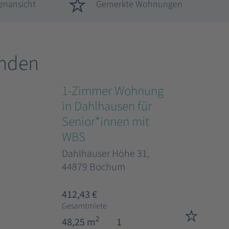
enansicht
Gemerkte Wohnungen
nden
1-Zimmer Wohnung
in Dahlhausen für
Senior*innen mit
WBS
Dahlhauser Höhe 31,
44879 Bochum
412,43 €
Gesamtmiete
2
48,25 m
1