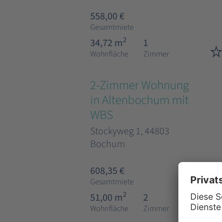
558,00 €
Gesamtmiete
2
34,72 m
1
Wohnfläche
Zimmer
2-Zimmer Wohnung
in Altenbochum mit
WBS
Stockyweg 1, 44803
Bochum
608,35 €
Gesamtmiete
2
51,00 m
2
Wohnfläche
Zimmer