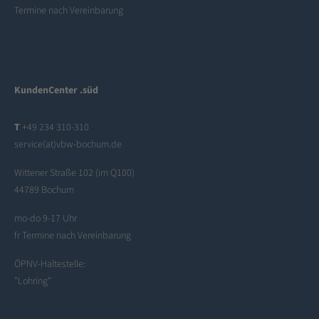
Termine nach Vereinbarung
KundenCenter .süd
T
+49 234 310-310
service(at)vbw-bochum.de
Wittener Straße 102 (im Q100)
44789 Bochum
mo-do 9-17 Uhr
fr Termine nach Vereinbarung
ÖPNV-Haltestelle:
"Lohring"