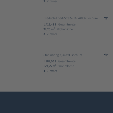
3
Zimmer
Friedrich-Ebert-Straße 1A, 44866 Bochum
1.418,48 €
Gesamtmiete
2
92,20 m
Wohnfläche
3
Zimmer
Stadionring 7, 44791 Bochum
1.989,00 €
Gesamtmiete
2
129,25 m
Wohnfläche
4
Zimmer