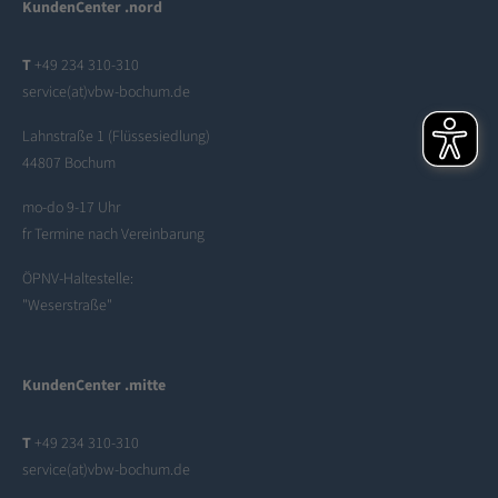
KundenCenter .nord
T
+49 234 310-310
service(at)vbw-bochum.de
Lahnstraße 1 (Flüssesiedlung)
44807 Bochum
mo-do 9-17 Uhr
fr Termine nach Vereinbarung
ÖPNV-Haltestelle:
"Weserstraße"
KundenCenter .mitte
T
+49 234 310-310
service(at)vbw-bochum.de