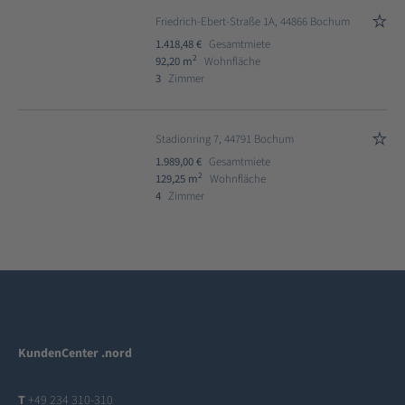
Friedrich-Ebert-Straße 1A, 44866 Bochum
1.418,48 €
Gesamtmiete
2
92,20 m
Wohnfläche
3
Zimmer
Stadionring 7, 44791 Bochum
1.989,00 €
Gesamtmiete
2
129,25 m
Wohnfläche
4
Zimmer
KundenCenter .nord
T
+49 234 310-310