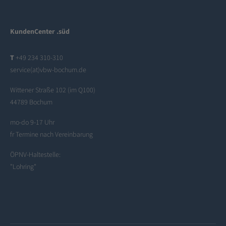
KundenCenter .süd
T
+49 234 310-310
service(at)vbw-bochum.de
Wittener Straße 102 (im Q100)
44789 Bochum
mo-do 9-17 Uhr
fr Termine nach Vereinbarung
ÖPNV-Haltestelle:
"Lohring"