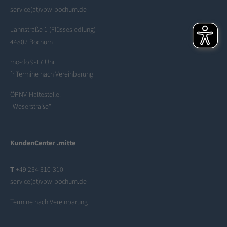
service(at)vbw-bochum.de
Lahnstraße 1 (Flüssesiedlung)
44807 Bochum
mo-do 9-17 Uhr
fr Termine nach Vereinbarung
ÖPNV-Haltestelle:
"Weserstraße"
KundenCenter .mitte
T
+49 234 310-310
service(at)vbw-bochum.de
Termine nach Vereinbarung