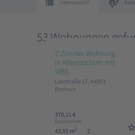
Listenansicht
Kart
53 Wohnungen gefu
2-Zimmer Wohnung
in Altenbochum mit
WBS
Laerstraße 17, 44803
Bochum
370,11 €
Gesamtmiete
2
43,55 m
2