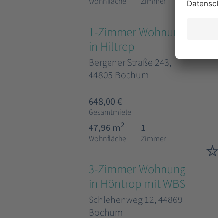
Wohnfläche
Zimmer
1-Zimmer Wohnung
in Hiltrop
Bergener Straße 243,
44805 Bochum
648,00 €
Gesamtmiete
2
47,96 m
1
Wohnfläche
Zimmer
3-Zimmer Wohnung
in Höntrop mit WBS
Schlehenweg 12, 44869
Bochum