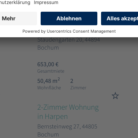
Wohnfläche
Zimmer
2-Zimmer Wohnung
in Werne
Staudengarten 20, 44894
Bochum
653,00 €
Gesamtmiete
2
50,48 m
2
Wohnfläche
Zimmer
2-Zimmer Wohnung
in Harpen
Bernsteinweg 27, 44805
Bochum