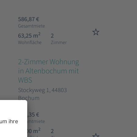
586,87 €
Gesamtmiete
2
63,25 m
2
Wohnfläche
Zimmer
2-Zimmer Wohnung
in Altenbochum mit
WBS
Stockyweg 1, 44803
Bochum
608,35 €
Gesamtmiete
2
51,00 m
2