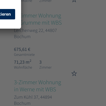
Wohnfläche
Zimmer
3-Zimmer Wohnung
in Grumme mit WBS
Lerchenweg 22, 44807
Bochum
675,61 €
Gesamtmiete
2
71,23 m
3
Wohnfläche
Zimmer
3-Zimmer Wohnung
in Werne mit WBS
Zum Kühl 37, 44894
Bochum