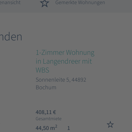
enansicht
Gemerkte Wohnungen
nden
1-Zimmer Wohnung
in Langendreer mit
WBS
Sonnenleite 5, 44892
Bochum
408,11 €
Gesamtmiete
2
44,50 m
1