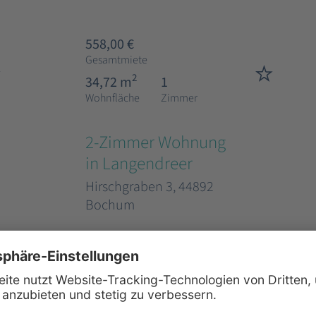
558,00 €
Gesamtmiete
2
34,72 m
1
Wohnfläche
Zimmer
2-Zimmer Wohnung
in Langendreer
Hirschgraben 3, 44892
Bochum
600,00 €
Gesamtmiete
2
46,24 m
2