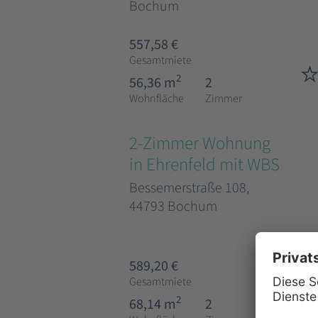
Bochum
557,58 €
Gesamtmiete
2
56,36 m
2
Wohnfläche
Zimmer
2-Zimmer Wohnung
in Ehrenfeld mit WBS
Bessemerstraße 108,
44793 Bochum
589,20 €
Gesamtmiete
2
68,14 m
2