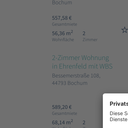
Bochum
557,58 €
Gesamtmiete
2
56,36 m
2
Wohnfläche
Zimmer
2-Zimmer Wohnung
in Ehrenfeld mit WBS
Bessemerstraße 108,
44793 Bochum
589,20 €
Gesamtmiete
2
68,14 m
2