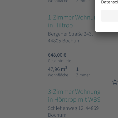
Wohnfläche
Zimmer
1-Zimmer Wohnung
in Hiltrop
Bergener Straße 243,
44805 Bochum
648,00 €
Gesamtmiete
2
47,96 m
1
Wohnfläche
Zimmer
3-Zimmer Wohnung
in Höntrop mit WBS
Schlehenweg 12, 44869
Bochum