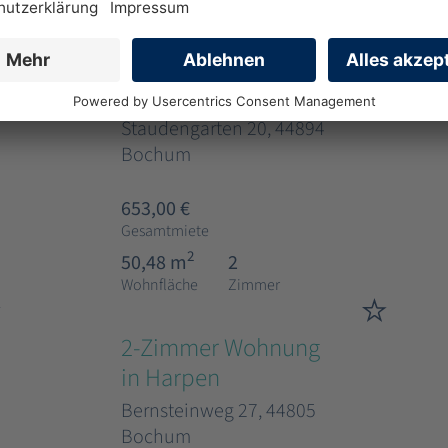
Wohnfläche
Zimmer
2-Zimmer Wohnung
in Werne
Staudengarten 20, 44894
Bochum
653,00 €
Gesamtmiete
2
50,48 m
2
Wohnfläche
Zimmer
2-Zimmer Wohnung
in Harpen
Bernsteinweg 27, 44805
Bochum