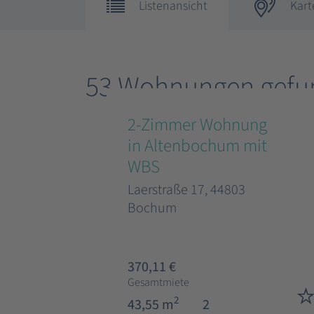
Listenansicht
Kart
53 Wohnungen gefu
2-Zimmer Wohnung
in Altenbochum mit
WBS
Laerstraße 17, 44803
Bochum
370,11 €
Gesamtmiete
2
43,55 m
2