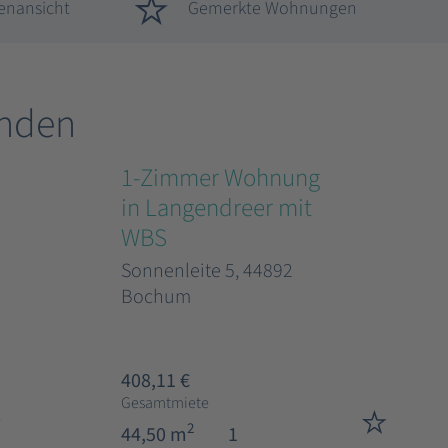
enansicht
Gemerkte Wohnungen
nden
1-Zimmer Wohnung
in Langendreer mit
WBS
Sonnenleite 5, 44892
Bochum
408,11 €
Gesamtmiete
2
44,50 m
1