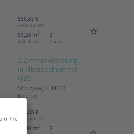
586,87 €
Gesamtmiete
2
63,25 m
2
Wohnfläche
Zimmer
2-Zimmer Wohnung
in Altenbochum mit
WBS
Stockyweg 1, 44803
Bochum
608,35 €
Gesamtmiete
2
51,00 m
2