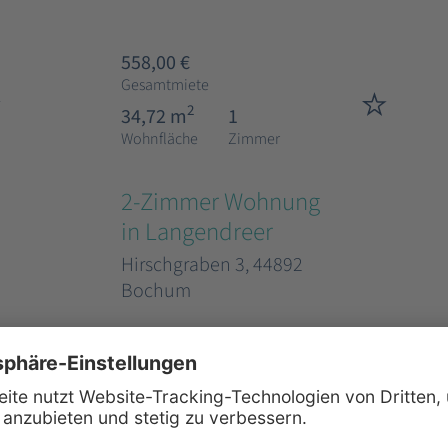
558,00 €
Gesamtmiete
2
34,72 m
1
Wohnfläche
Zimmer
2-Zimmer Wohnung
in Langendreer
Hirschgraben 3, 44892
Bochum
600,00 €
Gesamtmiete
2
46,24 m
2