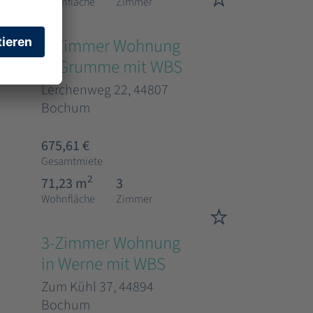
Wohnfläche
Zimmer
3-Zimmer Wohnung
in Grumme mit WBS
Lerchenweg 22, 44807
Bochum
675,61 €
Gesamtmiete
2
71,23 m
3
Wohnfläche
Zimmer
3-Zimmer Wohnung
in Werne mit WBS
Zum Kühl 37, 44894
Bochum