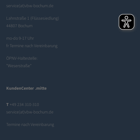
service(at)vbw-bochum.de
Lahnstraße 1 (Flüssesiedlung)
44807 Bochum
mo-do 9-17 Uhr
fr Termine nach Vereinbarung
ÖPNV-Haltestelle:
"Weserstraße"
KundenCenter .mitte
T
+49 234 310-310
service(at)vbw-bochum.de
Termine nach Vereinbarung