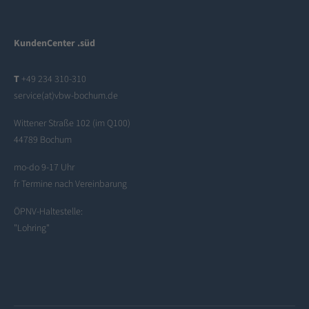
KundenCenter .süd
T
+49 234 310-310
service(at)vbw-bochum.de
Wittener Straße 102 (im Q100)
44789 Bochum
mo-do 9-17 Uhr
fr Termine nach Vereinbarung
ÖPNV-Haltestelle:
"Lohring"