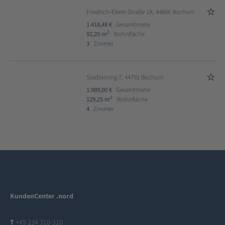
Friedrich-Ebert-Straße 1A, 44866 Bochum
1.418,48 €
Gesamtmiete
2
92,20 m
Wohnfläche
3
Zimmer
Stadionring 7, 44791 Bochum
1.989,00 €
Gesamtmiete
2
129,25 m
Wohnfläche
4
Zimmer
KundenCenter .nord
T
+49 234 310-310