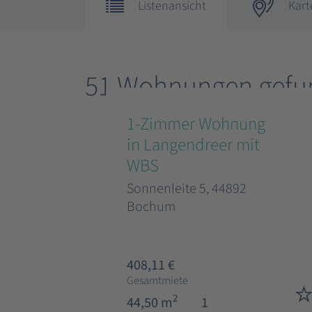
Listenansicht
Kart
51 Wohnungen gefu
1-Zimmer Wohnung
in Langendreer mit
WBS
Sonnenleite 5, 44892
Bochum
408,11 €
Gesamtmiete
2
44,50 m
1