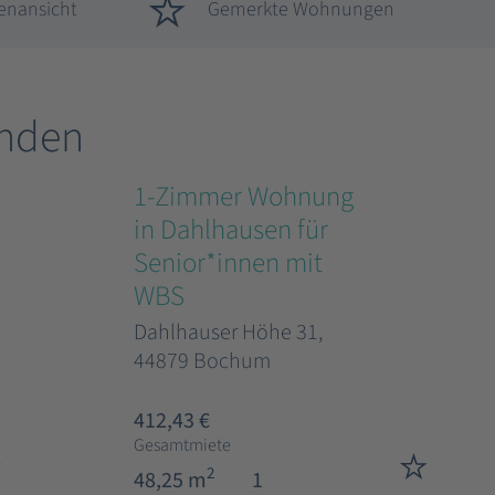
enansicht
Gemerkte Wohnungen
nden
1-Zimmer Wohnung
in Dahlhausen für
Senior*innen mit
WBS
Dahlhauser Höhe 31,
44879 Bochum
412,43 €
Gesamtmiete
2
48,25 m
1