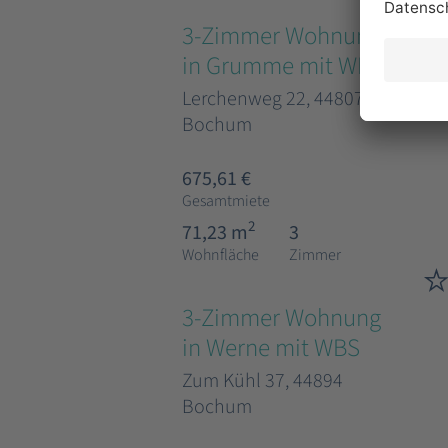
3-Zimmer Wohnung
in Grumme mit WBS
Lerchenweg 22, 44807
Bochum
675,61 €
Gesamtmiete
2
71,23 m
3
Wohnfläche
Zimmer
3-Zimmer Wohnung
in Werne mit WBS
Zum Kühl 37, 44894
Bochum