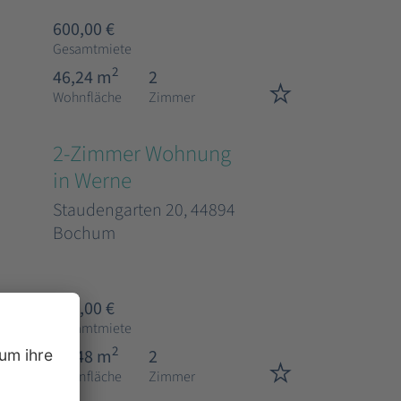
600,00 €
Gesamtmiete
2
46,24 m
2
Wohnfläche
Zimmer
2-Zimmer Wohnung
in Werne
Staudengarten 20, 44894
Bochum
653,00 €
Gesamtmiete
2
50,48 m
2
Wohnfläche
Zimmer