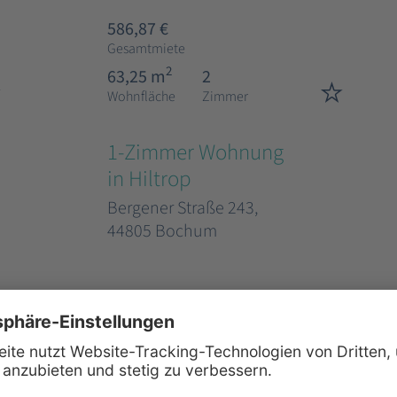
586,87 €
Gesamtmiete
2
63,25 m
2
Wohnfläche
Zimmer
1-Zimmer Wohnung
in Hiltrop
Bergener Straße 243,
44805 Bochum
648,00 €
Gesamtmiete
2
47,96 m
1
Wohnfläche
Zimmer