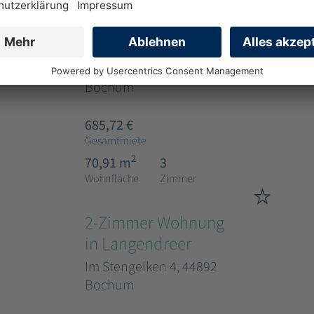
3-Zimmer Wohnung
in Höntrop mit WBS
Schlehenweg 12, 44869
Bochum
685,72 €
Gesamtmiete
2
70,91 m
3
Wohnfläche
Zimmer
2-Zimmer Wohnung
in Langendreer
Im Stengelken 4, 44892
Bochum