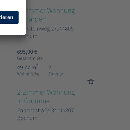
2-Zimmer Wohnung
in Harpen
Bernsteinweg 27, 44805
Bochum
695,00 €
Gesamtmiete
2
49,77 m
2
Wohnfläche
Zimmer
2-Zimmer Wohnung
in Grumme
Ennepestraße 34, 44807
Bochum