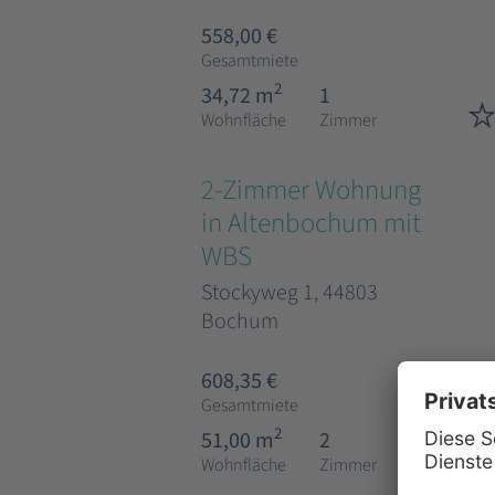
558,00 €
Gesamtmiete
2
34,72 m
1
Wohnfläche
Zimmer
2-Zimmer Wohnung
in Altenbochum mit
WBS
Stockyweg 1, 44803
Bochum
608,35 €
Gesamtmiete
2
51,00 m
2
Wohnfläche
Zimmer