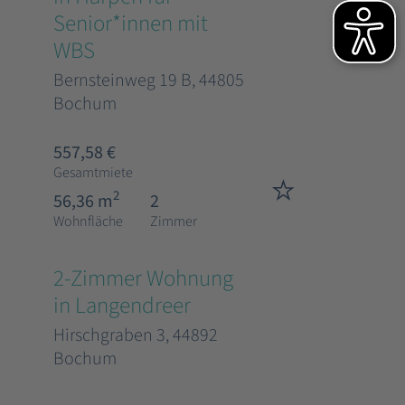
Senior*innen mit
WBS
Bernsteinweg 19 B, 44805
Bochum
557,58 €
Gesamtmiete
2
56,36 m
2
Wohnfläche
Zimmer
2-Zimmer Wohnung
in Langendreer
Hirschgraben 3, 44892
Bochum