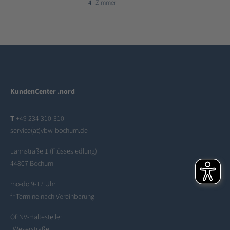
4
Zimmer
KundenCenter .nord
T
+49 234 310-310
service(at)vbw-bochum.de
Lahnstraße 1 (Flüssesiedlung)
44807 Bochum
mo-do 9-17 Uhr
fr Termine nach Vereinbarung
ÖPNV-Haltestelle:
"Weserstraße"