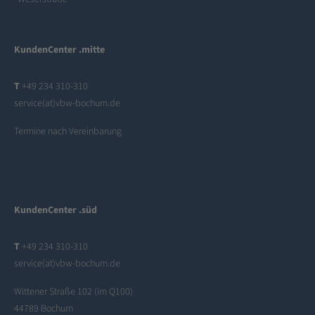
KundenCenter .mitte
T
+49 234 310-310
service(at)vbw-bochum.de
Termine nach Vereinbarung
KundenCenter .süd
T
+49 234 310-310
service(at)vbw-bochum.de
Wittener Straße 102 (im Q100)
44789 Bochum