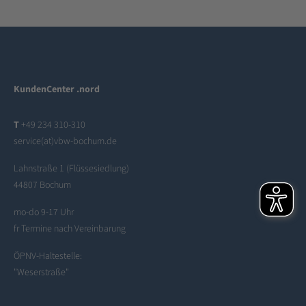
KundenCenter .nord
T
+49 234 310-310
service(at)vbw-bochum.de
Lahnstraße 1 (Flüssesiedlung)
44807 Bochum
mo-do 9-17 Uhr
fr Termine nach Vereinbarung
ÖPNV-Haltestelle:
"Weserstraße"