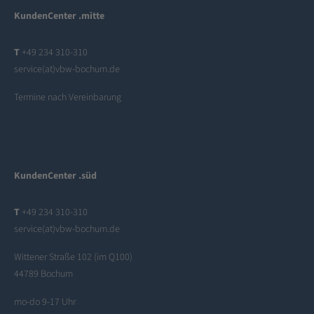
KundenCenter .mitte
T
+49 234 310-310
service(at)vbw-bochum.de
Termine nach Vereinbarung
KundenCenter .süd
T
+49 234 310-310
service(at)vbw-bochum.de
Wittener Straße 102 (im Q100)
44789 Bochum
mo-do 9-17 Uhr