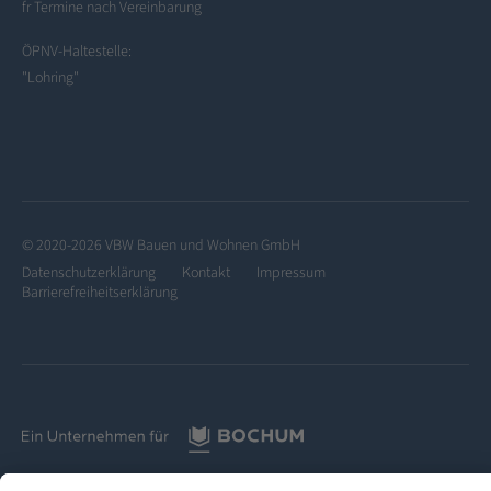
fr Termine nach Vereinbarung
ÖPNV-Haltestelle:
"Lohring"
© 2020-2026 VBW Bauen und Wohnen GmbH
Datenschutzerklärung
Kontakt
Impressum
Barrierefreiheitserklärung