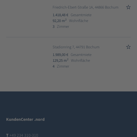
Friedrich-Ebert-Straße 1A, 44866 Bochum
1.418,48 €
Gesamtmiete
2
92,20 m
Wohnfläche
3
Zimmer
Stadionring 7, 44791 Bochum
1.989,00 €
Gesamtmiete
2
129,25 m
Wohnfläche
4
Zimmer
KundenCenter .nord
T
+49 234 310-310