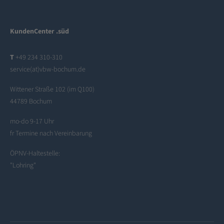
KundenCenter .süd
T
+49 234 310-310
service(at)vbw-bochum.de
Wittener Straße 102 (im Q100)
44789 Bochum
mo-do 9-17 Uhr
fr Termine nach Vereinbarung
ÖPNV-Haltestelle:
"Lohring"