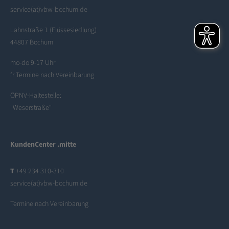
service(at)vbw-bochum.de
Lahnstraße 1 (Flüssesiedlung)
44807 Bochum
mo-do 9-17 Uhr
fr Termine nach Vereinbarung
ÖPNV-Haltestelle:
"Weserstraße"
KundenCenter .mitte
T
+49 234 310-310
service(at)vbw-bochum.de
Termine nach Vereinbarung