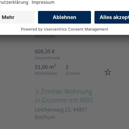
2-Zimmer Wohnung
in Altenbochum mit
WBS
Stockyweg 1, 44803
Bochum
608,35 €
Gesamtmiete
2
51,00 m
2
Wohnfläche
Zimmer
3-Zimmer Wohnung
in Grumme mit WBS
Lerchenweg 22, 44807
Bochum