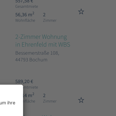
557,58 €
Gesamtmiete
2
56,36 m
2
Wohnfläche
Zimmer
2-Zimmer Wohnung
in Ehrenfeld mit WBS
Bessemerstraße 108,
44793 Bochum
589,20 €
Gesamtmiete
2
68,14 m
2
Wohnfläche
Zimmer