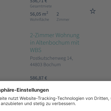
536,71 €
Gesamtmiete
2
56,05 m
2
Wohnfläche
Zimmer
2-Zimmer Wohnung
in Altenbochum mit
WBS
Postkutschenweg 14,
44803 Bochum
586,87 €
Gesamtmiete
2
63,25 m
2
Wohnfläche
Zimmer