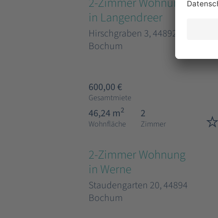
2-Zimmer Wohnung
in Langendreer
Hirschgraben 3, 44892
Bochum
600,00 €
Gesamtmiete
2
46,24 m
2
Wohnfläche
Zimmer
2-Zimmer Wohnung
in Werne
Staudengarten 20, 44894
Bochum