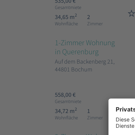
535,00 €
Gesamtmiete
2
34,65 m
2
Wohnfläche
Zimmer
1-Zimmer Wohnung
in Querenburg
Auf dem Backenberg 21,
44801 Bochum
558,00 €
Gesamtmiete
2
34,72 m
1
Wohnfläche
Zimmer