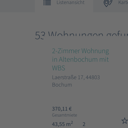
Listenansicht
Kart
53 Wohnungen gefu
2-Zimmer Wohnung
in Altenbochum mit
WBS
Laerstraße 17, 44803
Bochum
370,11 €
Gesamtmiete
2
43,55 m
2