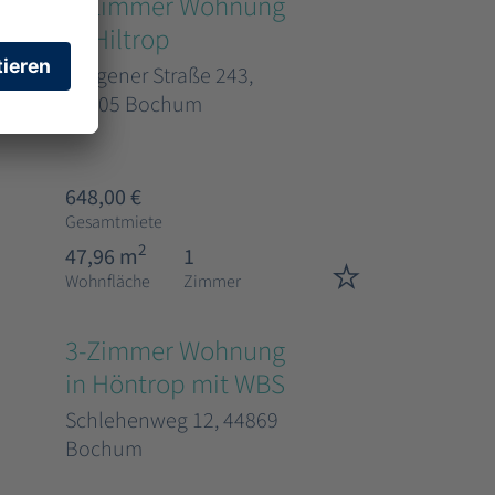
1-Zimmer Wohnung
in Hiltrop
Bergener Straße 243,
44805 Bochum
648,00 €
Gesamtmiete
2
47,96 m
1
Wohnfläche
Zimmer
3-Zimmer Wohnung
in Höntrop mit WBS
Schlehenweg 12, 44869
Bochum