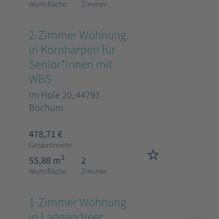
Wohnfläche
Zimmer
2-Zimmer Wohnung
in Kornharpen für
Senior*innen mit
WBS
Im Hole 20, 44791
Bochum
478,71 €
Gesamtmiete
2
55,88 m
2
Wohnfläche
Zimmer
1-Zimmer Wohnung
in Langendreer