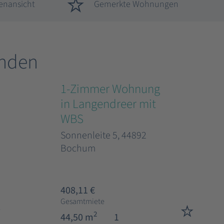
enansicht
Gemerkte Wohnungen
nden
1-Zimmer Wohnung
in Langendreer mit
WBS
Sonnenleite 5, 44892
Bochum
408,11 €
Gesamtmiete
2
44,50 m
1