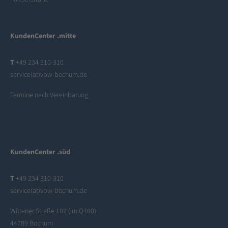
KundenCenter .mitte
T
+49 234 310-310
service(at)vbw-bochum.de
Termine nach Vereinbarung
KundenCenter .süd
T
+49 234 310-310
service(at)vbw-bochum.de
Wittener Straße 102 (im Q100)
44789 Bochum