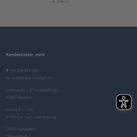
4
Zimmer
KundenCenter .nord
T
+49 234 310-310
service(at)vbw-bochum.de
Lahnstraße 1 (Flüssesiedlung)
44807 Bochum
mo-do 9-17 Uhr
fr Termine nach Vereinbarung
ÖPNV-Haltestelle:
"Weserstraße"