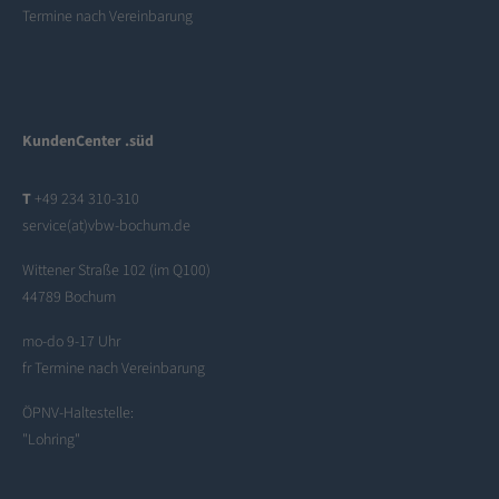
Termine nach Vereinbarung
KundenCenter .süd
T
+49 234 310-310
service(at)vbw-bochum.de
Wittener Straße 102 (im Q100)
44789 Bochum
mo-do 9-17 Uhr
fr Termine nach Vereinbarung
ÖPNV-Haltestelle:
"Lohring"