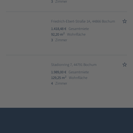
3
Zimmer
Friedrich-Ebert-Straße 1A, 44866 Bochum
1.418,48 €
Gesamtmiete
2
92,20 m
Wohnfläche
3
Zimmer
Stadionring 7, 44791 Bochum
1.989,00 €
Gesamtmiete
2
129,25 m
Wohnfläche
4
Zimmer