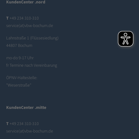
KundenCenter .nord
T
+49 234 310-310
service(at)vbw-bochum.de
Lahnstraße 1 (Flüssesiedlung)
44807 Bochum
mo-do 9-17 Uhr
fr Termine nach Vereinbarung
ÖPNV-Haltestelle:
"Weserstraße"
KundenCenter .mitte
T
+49 234 310-310
service(at)vbw-bochum.de