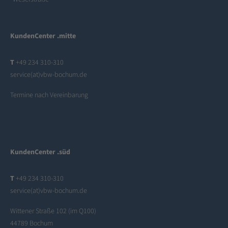
KundenCenter .mitte
T
+49 234 310-310
service(at)vbw-bochum.de
Termine nach Vereinbarung
KundenCenter .süd
T
+49 234 310-310
service(at)vbw-bochum.de
Wittener Straße 102 (im Q100)
44789 Bochum