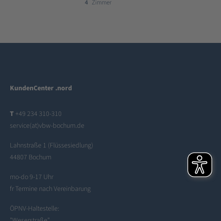
4
Zimmer
KundenCenter .nord
T
+49 234 310-310
service(at)vbw-bochum.de
Lahnstraße 1 (Flüssesiedlung)
44807 Bochum
mo-do 9-17 Uhr
fr Termine nach Vereinbarung
ÖPNV-Haltestelle:
"Weserstraße"