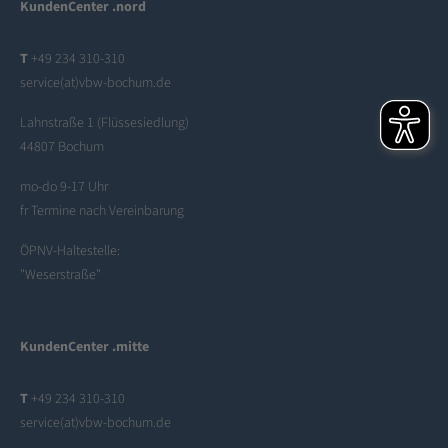
KundenCenter .nord
T
+49 234 310-310
service(at)vbw-bochum.de
Lahnstraße 1 (Flüssesiedlung)
44807 Bochum
mo-do 9-17 Uhr
fr Termine nach Vereinbarung
ÖPNV-Haltestelle:
"Weserstraße"
KundenCenter .mitte
T
+49 234 310-310
service(at)vbw-bochum.de