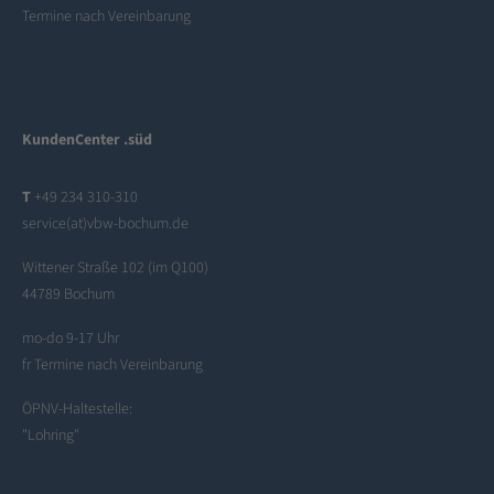
Termine nach Vereinbarung
KundenCenter .süd
T
+49 234 310-310
service(at)vbw-bochum.de
Wittener Straße 102 (im Q100)
44789 Bochum
mo-do 9-17 Uhr
fr Termine nach Vereinbarung
ÖPNV-Haltestelle:
"Lohring"