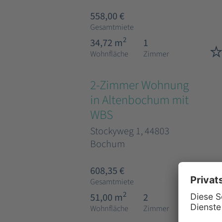
558,00 €
Gesamtmiete
2
34,72 m
1
Wohnfläche
Zimmer
2-Zimmer Wohnung
in Altenbochum mit
WBS
Stockyweg 1, 44803
Bochum
608,35 €
Gesamtmiete
2
51,00 m
2
Wohnfläche
Zimmer