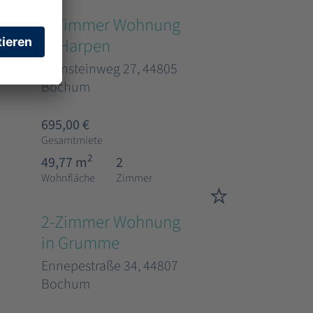
2-Zimmer Wohnung
in Harpen
Bernsteinweg 27, 44805
Bochum
695,00 €
Gesamtmiete
2
49,77 m
2
Wohnfläche
Zimmer
2-Zimmer Wohnung
in Grumme
Ennepestraße 34, 44807
Bochum