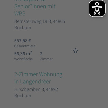
Senior*innen mit
WBS
Bernsteinweg 19 B, 44805
Bochum
557,58 €
Gesamtmiete
2
56,36 m
2
Wohnfläche
Zimmer
2-Zimmer Wohnung
in Langendreer
Hirschgraben 3, 44892
Bochum