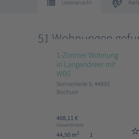
Listenansicht
Kart
51 Wohnungen gefu
1-Zimmer Wohnung
in Langendreer mit
WBS
Sonnenleite 5, 44892
Bochum
408,11 €
Gesamtmiete
2
44,50 m
1