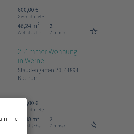
600,00 €
Gesamtmiete
2
46,24 m
2
Wohnfläche
Zimmer
2-Zimmer Wohnung
in Werne
Staudengarten 20, 44894
Bochum
653,00 €
Gesamtmiete
2
50,48 m
2
Wohnfläche
Zimmer