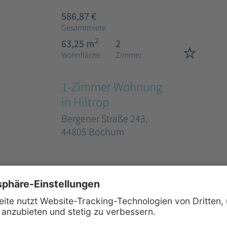
586,87 €
Gesamtmiete
2
63,25 m
2
Wohnfläche
Zimmer
1-Zimmer Wohnung
in Hiltrop
Bergener Straße 243,
44805 Bochum
648,00 €
Gesamtmiete
2
47,96 m
1
Wohnfläche
Zimmer