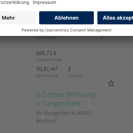
3-Zimmer Wohnung
in Höntrop mit WBS
Schlehenweg 12, 44869
Bochum
685,72 €
Gesamtmiete
2
70,91 m
3
Wohnfläche
Zimmer
2-Zimmer Wohnung
in Langendreer
Im Stengelken 4, 44892
Bochum