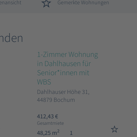
enansicht
Gemerkte Wohnungen
nden
1-Zimmer Wohnung
in Dahlhausen für
Senior*innen mit
WBS
Dahlhauser Höhe 31,
44879 Bochum
412,43 €
Gesamtmiete
2
48,25 m
1