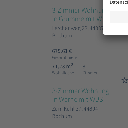
3-Zimmer Wohnung
in Grumme mit WBS
Lerchenweg 22, 44807
Bochum
675,61 €
Gesamtmiete
2
71,23 m
3
Wohnfläche
Zimmer
3-Zimmer Wohnung
in Werne mit WBS
Zum Kühl 37, 44894
Bochum