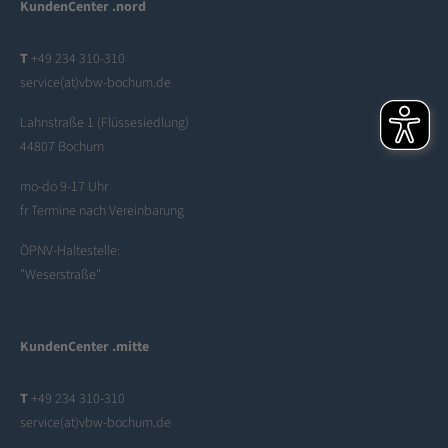
KundenCenter .nord
T
+49 234 310-310
service(at)vbw-bochum.de
Lahnstraße 1 (Flüssesiedlung)
44807 Bochum
mo-do 9-17 Uhr
fr Termine nach Vereinbarung
ÖPNV-Haltestelle:
"Weserstraße"
KundenCenter .mitte
T
+49 234 310-310
service(at)vbw-bochum.de