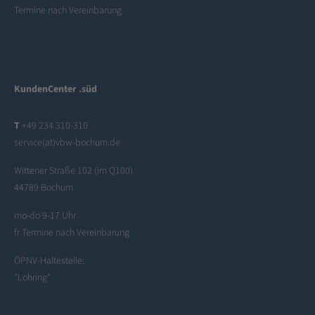
Termine nach Vereinbarung
KundenCenter .süd
T
+49 234 310-310
service(at)vbw-bochum.de
Wittener Straße 102 (im Q100)
44789 Bochum
mo-do 9-17 Uhr
fr Termine nach Vereinbarung
ÖPNV-Haltestelle:
"Lohring"