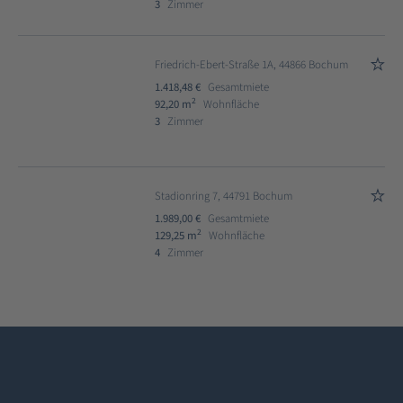
3
Zimmer
Friedrich-Ebert-Straße 1A, 44866 Bochum
1.418,48 €
Gesamtmiete
2
92,20 m
Wohnfläche
3
Zimmer
Stadionring 7, 44791 Bochum
1.989,00 €
Gesamtmiete
2
129,25 m
Wohnfläche
4
Zimmer