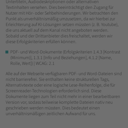
Untertiteln, Audiodeskriptionen oder alternativen
Textinhalten versehen. Dies beeinträchtigt den Zugang für
Nutzer mit Hör- oder Sehbehinderungen. Wir betrachten den
Punkt als unverhältnismäßig umzusetzen, da wir hierbei zur
Erleichterung auf KI-Lösungen setzen müssten (z. B. Youtube),
die uns aktuell auf dem Kanal nicht angeboten werden.
Sobald und der Drittanbieter dies freischaltet, werden wir
diese Erfolgskriterien erfüllen können.
PDF- und Word-Dokumente (Erfolgskriterien 1.4.3 [Kontrast
(Minimum)], 1.3.1 [Info und Beziehungen], 4.1.2 [Name,
Rolle, Wert]) | WCAG: 2.1
Alle auf der Webseite verfügbaren PDF- und Word-Dateien sind
nicht barrierefrei. Sie enthalten keine strukturellen Tags,
Alternativtexte oder eine logische Lese-Reihenfolge, die für
Screenreader-Technologien erforderlich sind. Diese
Dokumente liegen zum Teil nicht mehr in einer bearbeitbaren
Version vor, sodass teilweise komplette Dateien nativ neu
geschrieben werden müssten. Dies bedeutet einen
unverhältnismäßigen zeitlichen Aufwand für uns.