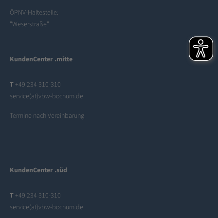
ÖPNV-Haltestelle:
"Weserstraße"
KundenCenter .mitte
T
+49 234 310-310
service(at)vbw-bochum.de
Termine nach Vereinbarung
KundenCenter .süd
T
+49 234 310-310
service(at)vbw-bochum.de