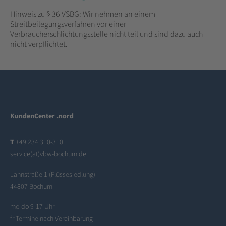
Hinweis zu § 36 VSBG: Wir nehmen an einem
Streitbeilegungsverfahren vor einer
Verbraucherschlichtungsstelle nicht teil und sind dazu auch
nicht verpflichtet.
KundenCenter .nord
T
+49 234 310-310
service(at)vbw-bochum.de
Lahnstraße 1 (Flüssesiedlung)
44807 Bochum
mo-do 9-17 Uhr
fr Termine nach Vereinbarung