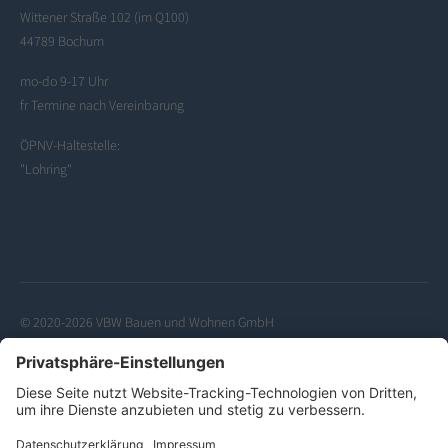
Wittener Straße 102 (im Q100)
44789 Bochum
mo-do 9-17 Uhr
fr Termine nach Vereinbarung
ÖPNV-Haltestelle:
"Lohring"
© 2020-2026 VBW Bauen und Wohnen GmbH
Datenschutzerklärung
Kontakt
Impressum
Barrierefreiheitserklärung