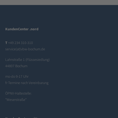
KundenCenter .nord
T
+49 234 310-310
service(at)vbw-bochum.de
Lahnstraße 1 (Flüssesiedlung)
44807 Bochum
mo-do 9-17 Uhr
fr Termine nach Vereinbarung
ÖPNV-Haltestelle:
"Weserstraße"