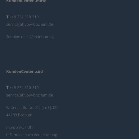
KundenCenter .mitte
T
+49 234 310-310
service(at)vbw-bochum.de
Termine nach Vereinbarung
KundenCenter .süd
T
+49 234 310-310
service(at)vbw-bochum.de
Wittener Straße 102 (im Q100)
44789 Bochum
mo-do 9-17 Uhr
fr Termine nach Vereinbarung