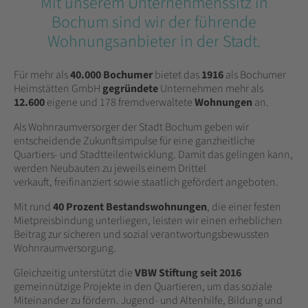
Mit unserem Unternehmenssitz in
Bochum sind wir der führende
Wohnungsanbieter in der Stadt.
Für mehr als
40.000 Bochumer
bietet das
1916
als Bochumer
Heimstätten GmbH
gegründete
Unternehmen mehr als
12.600
eigene und 178 fremdverwaltete
Wohnungen
an.
Als Wohnraumversorger der Stadt Bochum geben wir
entscheidende Zukunftsimpulse für eine ganzheitliche
Quartiers- und Stadtteilentwicklung. Damit das gelingen kann,
werden Neubauten zu jeweils einem Drittel
verkauft, freifinanziert sowie staatlich gefördert angeboten.
Mit rund
40 Prozent Bestandswohnungen
, die einer festen
Mietpreisbindung unterliegen, leisten wir einen erheblichen
Beitrag zur sicheren und sozial verantwortungsbewussten
Wohnraumversorgung.
Gleichzeitig unterstützt die
VBW Stiftung seit 2016
gemeinnützige Projekte in den Quartieren, um das soziale
Miteinander zu fördern. Jugend- und Altenhilfe, Bildung und